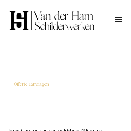
Uw trap schilderen? Kies
voor vakwerk dat
jarenlang meegaat
Offerte aanvragen
Contact
Is uw trap toe aan een opfrisbeurt? Een trap